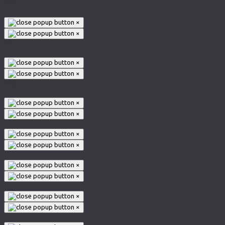
002
×
×
004
×
×
006
×
×
×
×
×
×
×
×