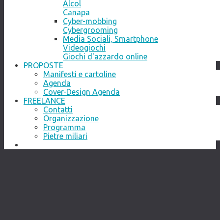
Alcol
Canapa
Cyber-mobbing
Cybergrooming
Media Sociali, Smartphone
Videogiochi
Giochi d'azzardo online
PROPOSTE
Manifesti e cartoline
Agenda
Cover-Design Agenda
FREELANCE
Contatti
Organizzazione
Programma
Pietre miliari