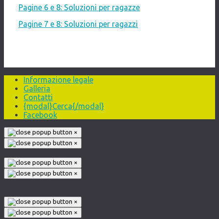
Pagine 6 e 8: Soluzioni per ragazze
Pagine 7 e 8: Soluzioni per ragazzi
Informazione legale
Galleria
Contatti
{modal}Cerca{/modal}
Facebook
×
×
×
×
001
×
×