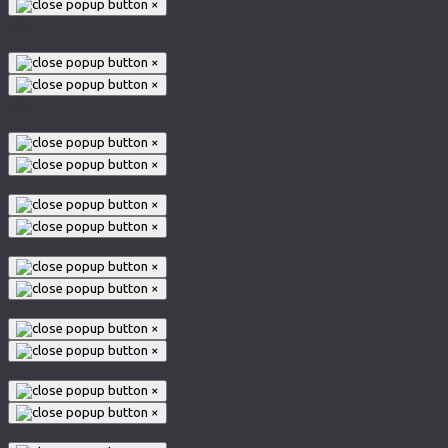
×
005
×
×
003
×
×
×
×
×
×
×
×
×
×